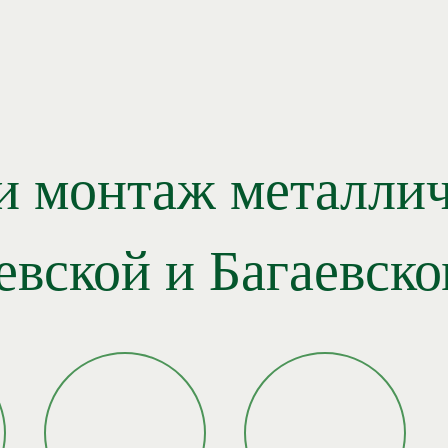
и монтаж металлич
евской и Багаевск