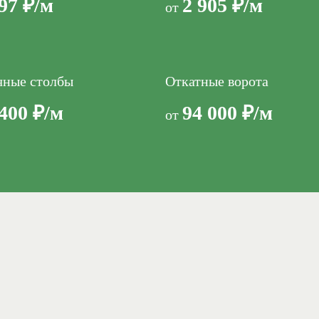
97 ₽/м
2 905 ₽/м
от
чные столбы
Откатные ворота
400 ₽/м
94 000 ₽/м
от