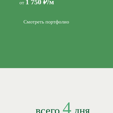
1 750 ₽/м
от
Смотреть портфолио
4
всего
дня