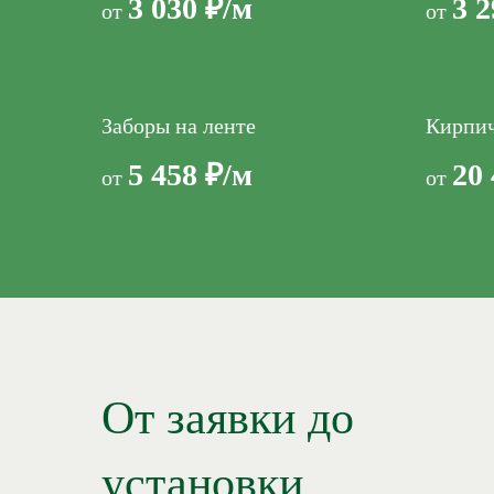
3 030 ₽/м
3 2
от
от
Заборы на ленте
Кирпи
5 458 ₽/м
20 
от
от
От заявки до
установки